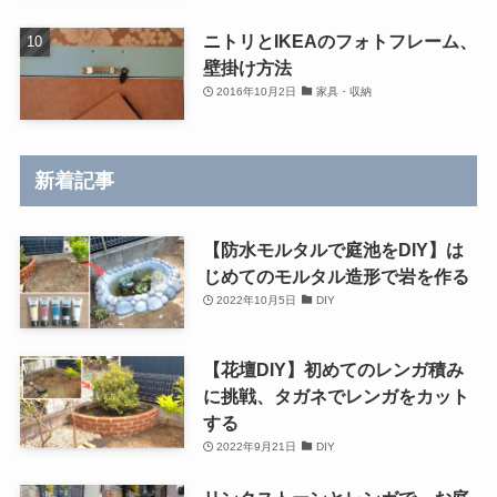
ニトリとIKEAのフォトフレーム、
壁掛け方法
2016年10月2日
家具・収納
新着記事
【防水モルタルで庭池をDIY】は
じめてのモルタル造形で岩を作る
2022年10月5日
DIY
【花壇DIY】初めてのレンガ積み
に挑戦、タガネでレンガをカット
する
2022年9月21日
DIY