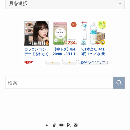
ア
ー
カ
イ
ブ